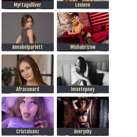
Myrtagulliver
Lexieve
Annabelparlett
Mishabrizow
Afracunard
Imastepney
Cristalsanz
Averysky