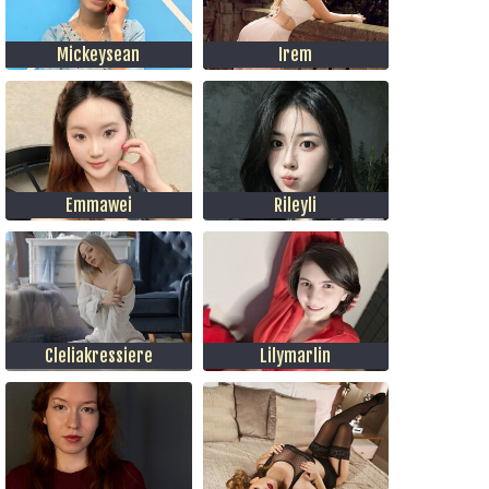
Mickeysean
Irem
Emmawei
Rileyli
Cleliakressiere
Lilymarlin