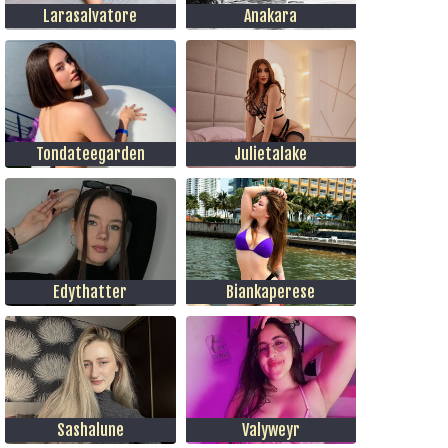
Larasalvatore
Anakara
Tondateegarden
Julietalake
Edythatter
Biankaperese
Sashalune
Valyweyr