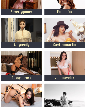
Beverlygomes
Emilliafox
Amycecily
Caytlenmartin
Cassyecross
Julianavelez