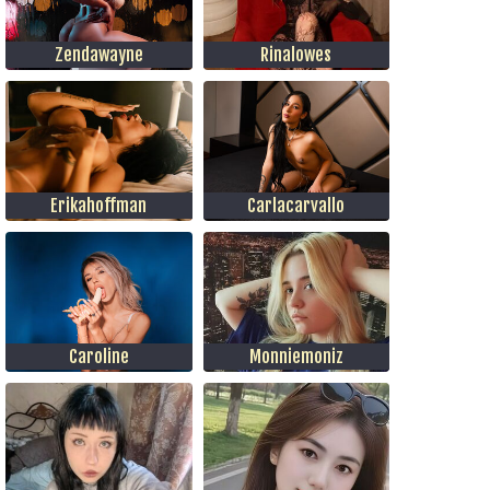
Zendawayne
Rinalowes
Erikahoffman
Carlacarvallo
Caroline
Monniemoniz