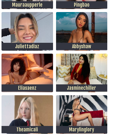
Mauraaupperle
Pingbao
Juliettadiaz
Abbyshaw
Eliasaenz
Jasminechiller
Theamicali
Marylinglory