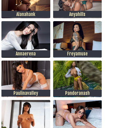
Alanahank
Anyahills
Annaerena
Freyamuse
Paulinavalley
Pandoranash