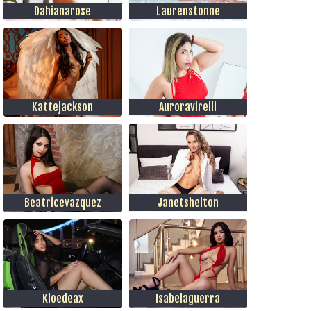
Dahianarose
Laurenstonne
Kattejackson
Auroravirelli
Beatricevazquez
Janetshelton
Kloedeax
Isabelaguerra