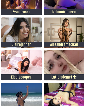
Evacarusso
Nahomiromero
Clairejenner
Alesandramachad
Elodiecooper
Laticiademetris