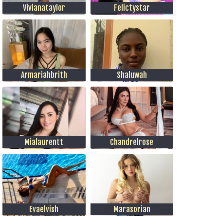
Vivianataylor
Felictystar
Armariahbrith
Shaluwah
Mialaurentt
Chandrelrose
Evaelvish
Marasorian