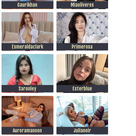
Gaurikhan
Miaoliveres
Esmeraldaclark
Primerosa
Saronley
Esterblue
Auroramanson
Julianoir