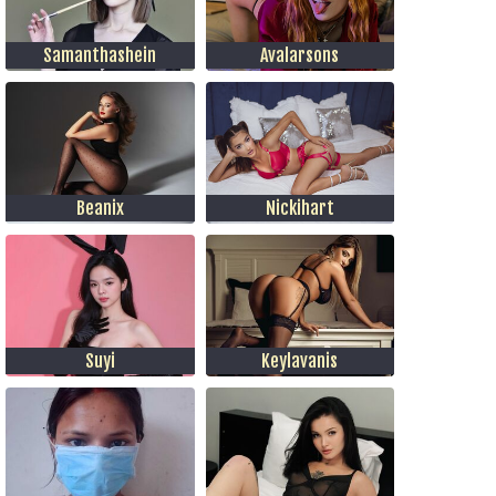
Samanthashein
Avalarsons
Beanix
Nickihart
Suyi
Keylavanis