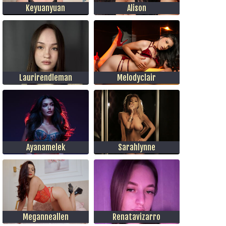
Keyuanyuan
Alison
Laurirendleman
Melodyclair
Ayanamelek
Sarahlynne
Meganneallen
Renatavizarro