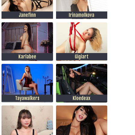
Janefinn
Irinamolkova
Karlabee
Gigiart
Tayawalkers
Kloedeax